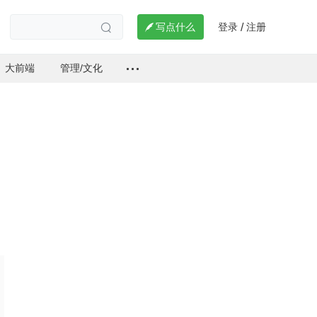
登录
注册

写点什么
/

大前端
管理/文化