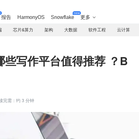
t
new
报告
HarmonyOS
Snowflake
更多

端
芯片&算力
架构
大数据
软件工程
云计算
哪些写作平台值得推荐 ？B
读完需：约 3 分钟