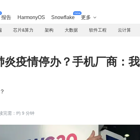
t
new
报告
HarmonyOS
Snowflake
更多

端
芯片&算力
架构
大数据
软件工程
云计算
或因肺炎疫情停办？手机厂商：我
？
读完需：约 9 分钟