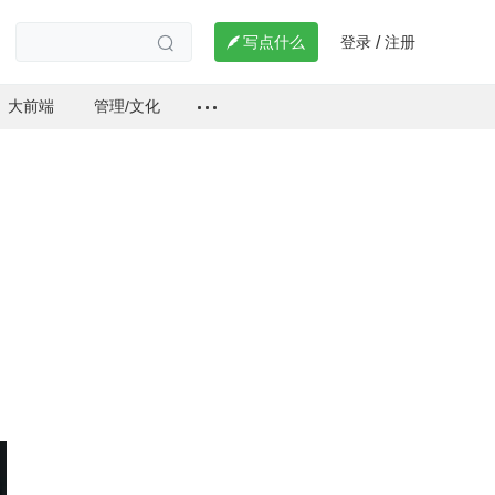
登录
注册

写点什么
/

大前端
管理/文化