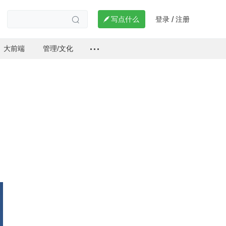
登录
注册

写点什么
/

大前端
管理/文化