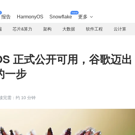
t
new
报告
HarmonyOS
Snowflake
更多

端
芯片&算力
架构
大数据
软件工程
云计算
a OS 正式公开可用，谷歌迈出
的一步
读完需：约 10 分钟