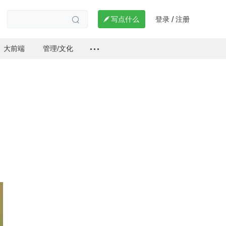
登录
注册

写点什么
/

大前端
管理/文化