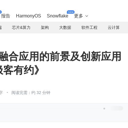
t
new
报告
HarmonyOS
Snowflake
更多

端
芯片&算力
架构
大数据
软件工程
云计算
与行业融合应用的前景及创新应用
《极客有约》
字
阅读完需：约 32 分钟