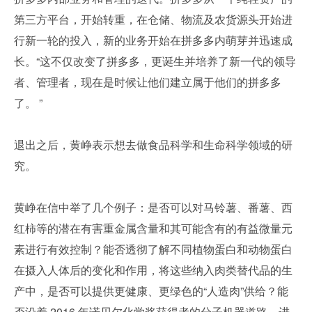
第三方平台，开始转重，在仓储、物流及农货源头开始进
行新一轮的投入，新的业务开始在拼多多内萌芽并迅速成
长。“这不仅改变了拼多多，更诞生并培养了新一代的领导
者、管理者，现在是时候让他们建立属于他们的拼多多
了。 ”
退出之后，黄峥表示想去做食品科学和生命科学领域的研
究。
黄峥在信中举了几个例子：是否可以对马铃薯、番薯、西
红柿等的潜在有害重金属含量和其可能含有的有益微量元
素进行有效控制？能否透彻了解不同植物蛋白和动物蛋白
在摄入人体后的变化和作用，将这些纳入肉类替代品的生
产中，是否可以提供更健康、更绿色的“人造肉”供给？能
否沿着 2016 年诺贝尔化学奖获得者的分子机器道路，进