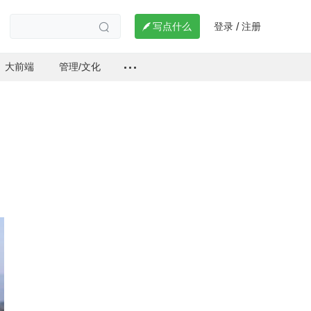
登录
注册

写点什么
/

大前端
管理/文化