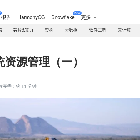
t
new
报告
HarmonyOS
Snowflake
更多

端
芯片&算力
架构
大数据
软件工程
云计算
统资源管理（一）
读完需：约 11 分钟