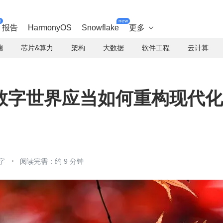
t
new
报告
HarmonyOS
Snowflake
更多

端
芯片&算力
架构
大数据
软件工程
云计算
数字世界应当如何重构现代化
字
阅读完需：约 9 分钟