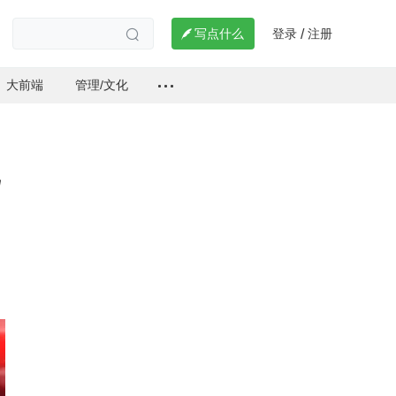
登录
注册

写点什么
/

大前端
管理/文化