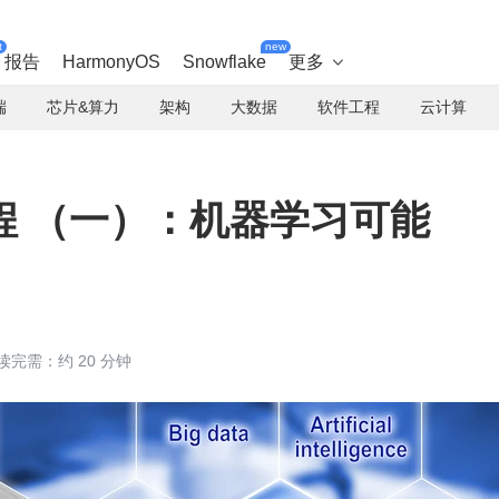
t
new
报告
HarmonyOS
Snowflake
更多

端
芯片&算力
架构
大数据
软件工程
云计算
程 （一）：机器学习可能
读完需：约 20 分钟