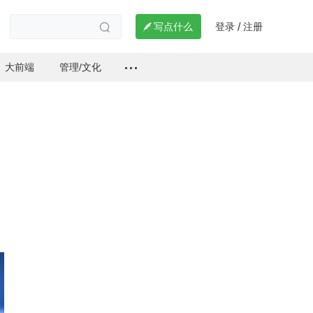
登录
注册

写点什么
/

大前端
管理/文化