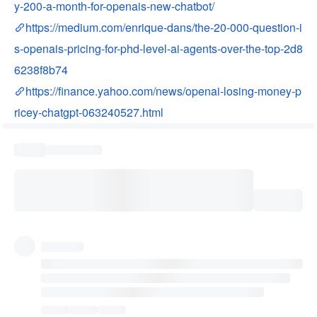
y-200-a-month-for-openais-new-chatbot/
https://medium.com/enrique-dans/the-20-000-question-i
s-openais-pricing-for-phd-level-ai-agents-over-the-top-2d8
6238f8b74
https://finance.yahoo.com/news/openai-losing-money-p
ricey-chatgpt-063240527.html