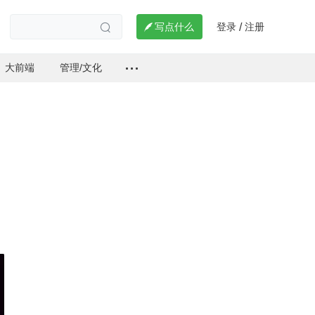
登录
注册

写点什么
/

大前端
管理/文化