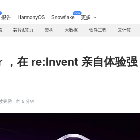
t
new
报告
HarmonyOS
Snowflake
更多

端
芯片&算力
架构
大数据
软件工程
云计算
r ，在 re:Invent 亲自体验强
读完需：约 5 分钟