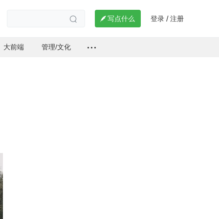
登录
注册

写点什么
/

大前端
管理/文化