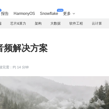
t
new
报告
HarmonyOS
Snowflake
更多

端
芯片&算力
架构
大数据
软件工程
云计算
音频解决方案
读完需：约 14 分钟