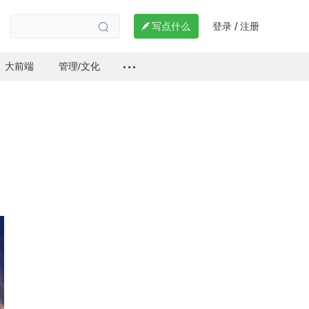
登录
注册

写点什么
/

大前端
管理/文化