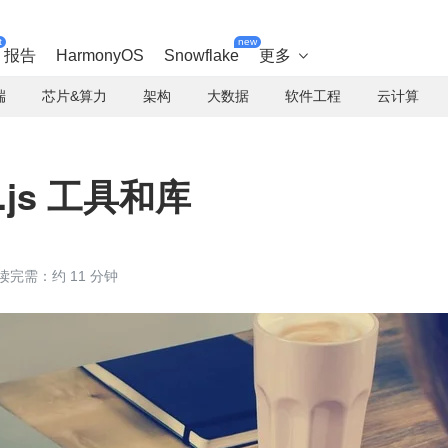
t
new
报告
HarmonyOS
Snowflake
更多

端
芯片&算力
架构
大数据
软件工程
云计算
.js 工具和库
读完需：约 11 分钟