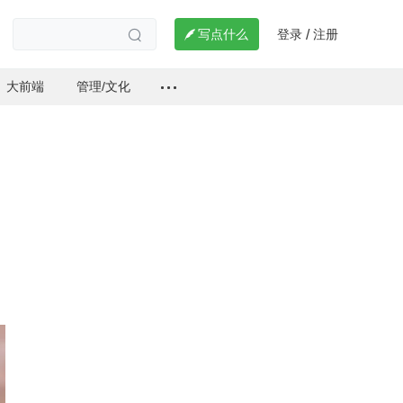
登录
注册

写点什么
/

大前端
管理/文化