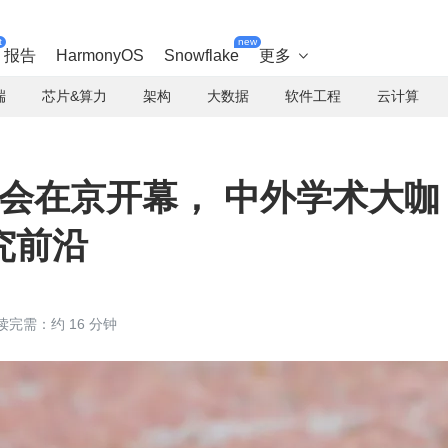
t
new
报告
HarmonyOS
Snowflake
更多

端
芯片&算力
架构
大数据
软件工程
云计算
源大会在京开幕， 中外学术大咖
究前沿
读完需：约 16 分钟