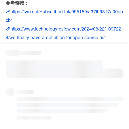
参考链接：
https://lwn.net/SubscriberLink/995159/a37fb9817a00eb
cb/
https://www.technologyreview.com/2024/08/22/109722
4/we-finally-have-a-definition-for-open-source-ai/