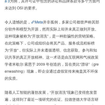
a 3
为例，其许可证中包含的诉讼和品牌条款等多个方面均
未达到 OSI 的要求。
令人遗憾的是，
Meta
并非孤例，多家公司都曾声称其部
分软件和模型为开源，然而实际上却并未真正做到开放。
这种现象被称为“开放清洗”，是一种欺骗性的营销策略。
在此策略下，公司或组织会将其产品、服务或流程标榜
为“开放”，但实际上并未遵循透明、信息获取、参与和知
识共享的真正开放精神。这一术语是由互联网和气候政策
学者米歇尔·索恩于 2009 年创造的，旨在类比“漂绿”（gre
enwashing）现象，即企业通过虚假宣传来掩盖其不环保
的实质。
随着人工智能的蓬勃发展，“开放清洗”现象已变得愈发普
遍，这得到了最近一项研究的佐证。拉德堡德大学语言研