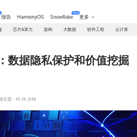
t
new
报告
HarmonyOS
Snowflake
更多

端
芯片&算力
架构
大数据
软件工程
云计算
命：数据隐私保护和价值挖掘
读完需：约 25 分钟