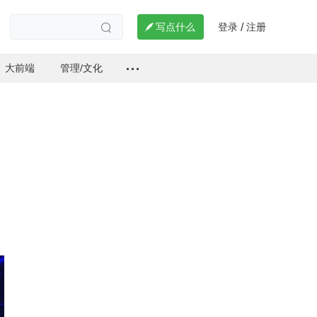
登录
注册

写点什么
/

大前端
管理/文化