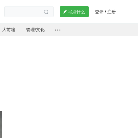
登录
注册

写点什么
/

大前端
管理/文化