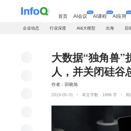
hot
hot
ho
首页
AI会议
AI课程
AI应用
企业动态
行业深度
AI&大模型
出海
后
大数据“独角兽”
人，并关闭硅谷
田晓旭
2019-05-31
本文字数：1896 字
阅