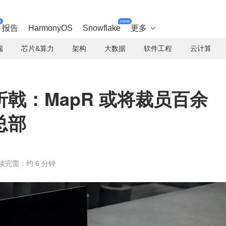
t
new
报告
HarmonyOS
Snowflake
更多

端
芯片&算力
架构
大数据
软件工程
云计算
折戟：MapR 或将裁员百余
总部
读完需：约 6 分钟