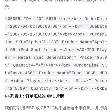
示：
<ORDER ID="1234-5679"<br></br> OrderDate
="2007-04-02T00:00:00"<br></br> DueDate
="2007-05-15T00:00:00"><br></br> <OrderL
ine SKU="ipdshfl-123" ProductName="Apple 
1 GB iPod Shuffle <br></br> AAC/MP3 Play
er - Metal (2nd Generation)" Price="85.9
9" Quantity="4"/><br></br> <OrderLine SK
U="mszn-456" ProductName="Zune 30GB MP3 
/ Video Player <br></br> - Black" Price
="245.99" Quantity="2"/><br></br> </ORDE
列表 1：订单汇总的 XML 片断
R>
我们可以用 ESP 或 CEP 工具来监控这个事件流，并持续