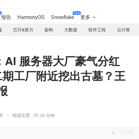
t
new
报告
HarmonyOS
Snowflake
更多

端
芯片&算力
架构
大数据
软件工程
云计算
AI 服务器大厂豪气分红
小米二期工厂附近挖出古墓？王
报
字
阅读完需：约 24 分钟