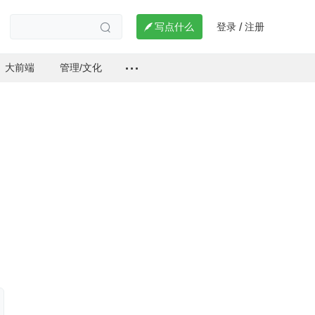
登录
注册

写点什么
/

大前端
管理/文化