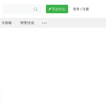
登录
注册

写点什么
/

大前端
管理/文化