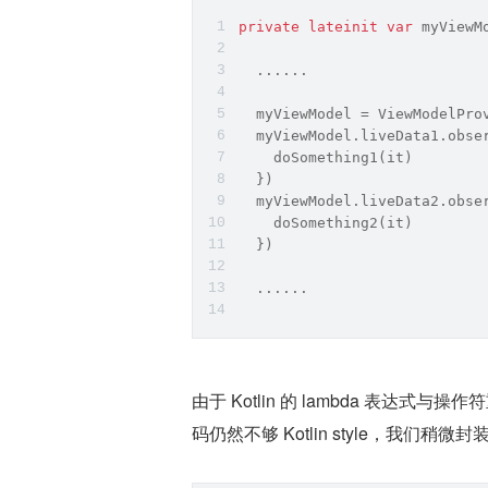
private
lateinit
var
 myViewM
  ......
  myViewModel = ViewModelPro
  myViewModel.liveData1.obse
    doSomething1(it)
  })
  myViewModel.liveData2.obse
    doSomething2(it)
  })
  ......
由于 Kotlin 的 lambda 表达
码仍然不够 Kotlin style，我们