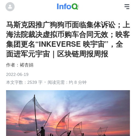
马斯克因推广狗狗币面临集体诉讼；上
海法院裁决虚拟币购车合同无效；映客
集团更名“INKEVERSE 映宇宙”，全
面进军元宇宙｜区块链周报周报
褚杏娟
2022-06-19
本文字数：2539 字
阅读完需：约 8 分钟