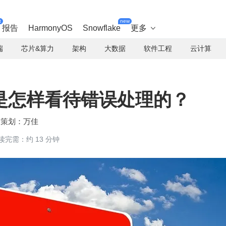
t
new
报告
HarmonyOS
Snowflake
更多

端
芯片&算力
架构
大数据
软件工程
云计算
是怎样看待错误处理的？
万佳
读完需：约 13 分钟