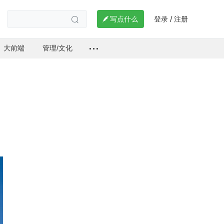
登录
注册

写点什么
/

大前端
管理/文化