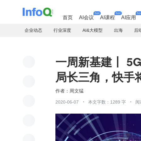
hot
hot
ho
首页
AI会议
AI课程
AI应用
企业动态
行业深度
AI&大模型
出海
后
一周新基建丨 5G
局长三角，快手将投
周文猛
2020-06-07
本文字数：1289 字
阅