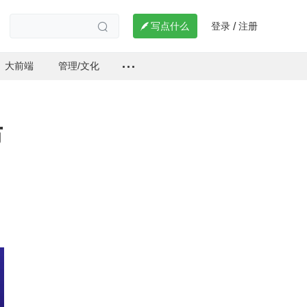
登录
注册

写点什么
/

大前端
管理/文化
布