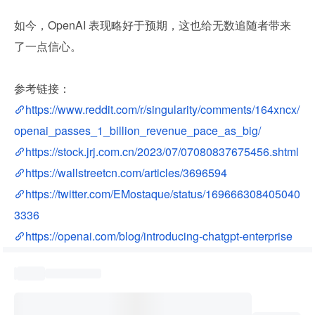
如今，OpenAI 表现略好于预期，这也给无数追随者带来
了一点信心。
参考链接：
https://www.reddit.com/r/singularity/comments/164xncx/
openai_passes_1_billion_revenue_pace_as_big/
https://stock.jrj.com.cn/2023/07/07080837675456.shtml
https://wallstreetcn.com/articles/3696594
https://twitter.com/EMostaque/status/169666308405040
3336
https://openai.com/blog/introducing-chatgpt-enterprise