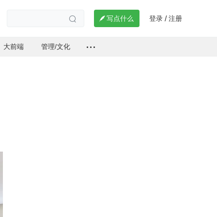
登录
注册

写点什么
/

大前端
管理/文化