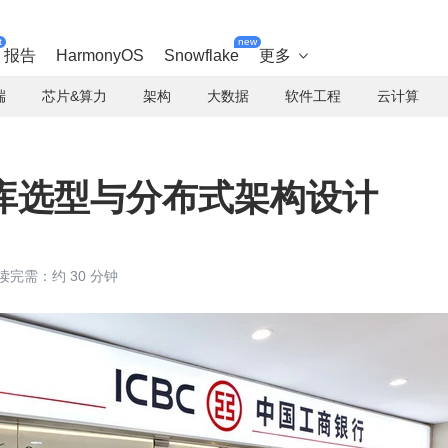
t
new
报告
HarmonyOS
Snowflake
更多

端
芯片&算力
架构
大数据
软件工程
云计算
据库选型与分布式架构设计
读完需：约 30 分钟