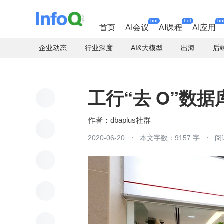
hot
hot
ho
首页
AI会议
AI课程
AI应用
企业动态
行业深度
AI&大模型
出海
后
工行“去 O”数
dbaplus社群
2020-06-20
本文字数：9157 字
阅