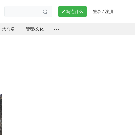
登录
注册

写点什么
/

大前端
管理/文化