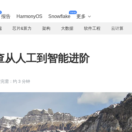
t
new
报告
HarmonyOS
Snowflake
更多

端
芯片&算力
架构
大数据
软件工程
云计算
查从人工到智能进阶
完需：约 3 分钟