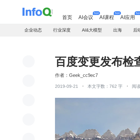
hot
hot
ho
首页
AI会议
AI课程
AI应用
企业动态
行业深度
AI&大模型
出海
后
百度变更发布检
Geek_cc9ec7
2019-09-21
本文字数：762 字
阅读