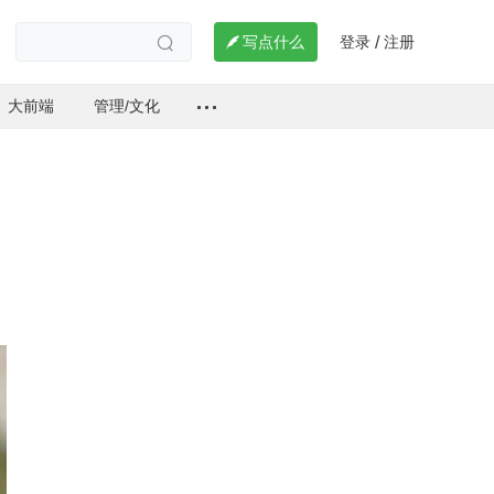
登录
注册

写点什么
/

大前端
管理/文化