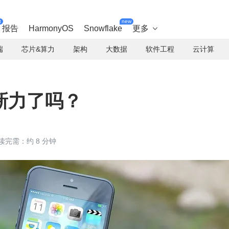
t
new
报告
HarmonyOS
Snowflake
更多

端
芯片&算力
架构
大数据
软件工程
云计算
新力了吗？
读完需：约 8 分钟