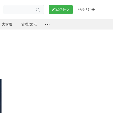
登录
注册

写点什么
/

大前端
管理/文化