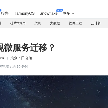
t
new
报告
HarmonyOS
Snowflake
更多

端
芯片&算力
架构
大数据
软件工程
云计算
现微服务迁移？
en
田晓旭
读完需：约 10 分钟