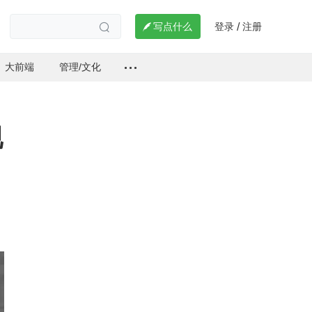
登录
注册

写点什么
/

大前端
管理/文化
现