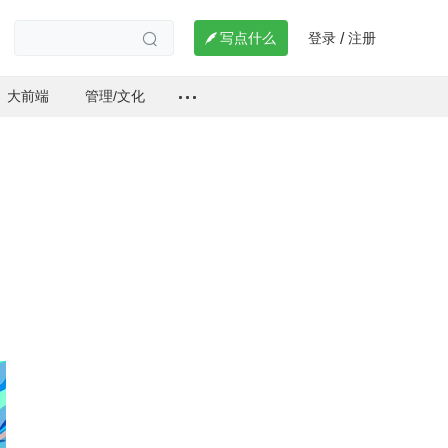
登录
注册

写点什么
/

大前端
管理/文化