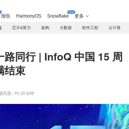
t
new
报告
HarmonyOS
Snowflake
更多

端
芯片&算力
架构
大数据
软件工程
云计算
行 | InfoQ 中国 15 周
满结束
读完需：约 10 分钟