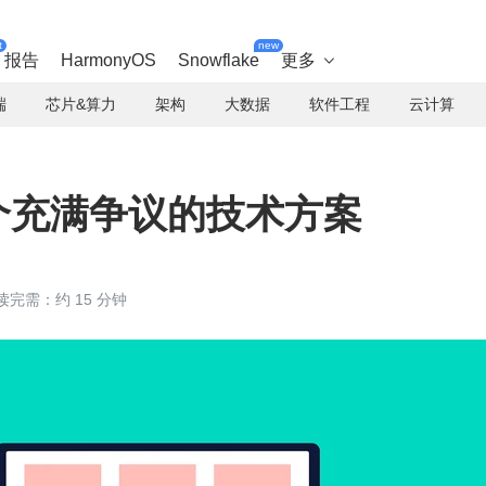
t
new
报告
HarmonyOS
Snowflake
更多

端
芯片&算力
架构
大数据
软件工程
云计算
：一个充满争议的技术方案
读完需：约 15 分钟