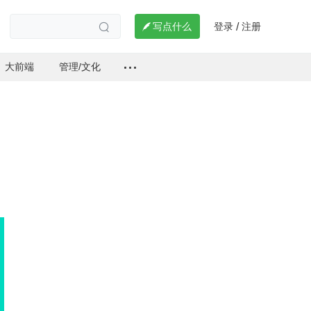
登录
注册

写点什么
/

大前端
管理/文化