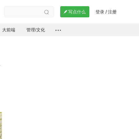
登录
注册

写点什么
/

大前端
管理/文化