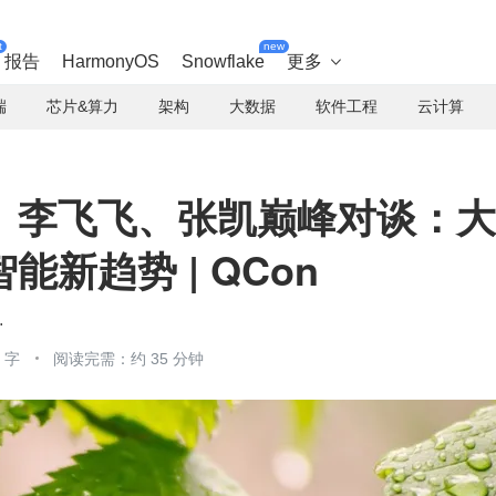
t
new
报告
HarmonyOS
Snowflake
更多

端
芯片&算力
架构
大数据
软件工程
云计算
、李飞飞、张凯巅峰对谈：大
新趋势 | QCon
开发大会
 字
阅读完需：约 35 分钟