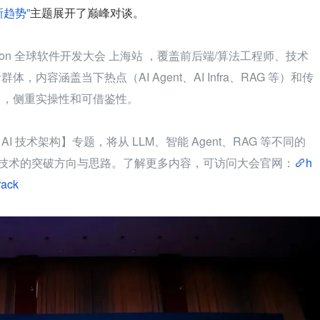
趋势”
主题展开了巅峰对谈。
举办 QCon 全球软件开发大会 上海站 ，覆盖前后端/算法工程师、技术
内容涵盖当下热点（AI Agent、AI Infra、RAG 等）和传
），侧重实操性和可借鉴性。
 AI 技术架构】专题，将从 LLM、智能 Agent、RAG 等不同的
a 技术的突破方向与思路。了解更多内容，可访问大会官网：
h
rack