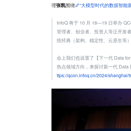
理
张凯
围绕
“大模型时代的数据智能新
InfoQ 将于 10 月 18—19 日
管理者、创业者、投资人等泛开发者群体，
统经典（架构、稳定性、云原生等
会上我们也设置了【下一代 Data for
热点领域方向，来探讨新一代 Dat
ttps://qcon.infoq.cn/2024/shanghai/t