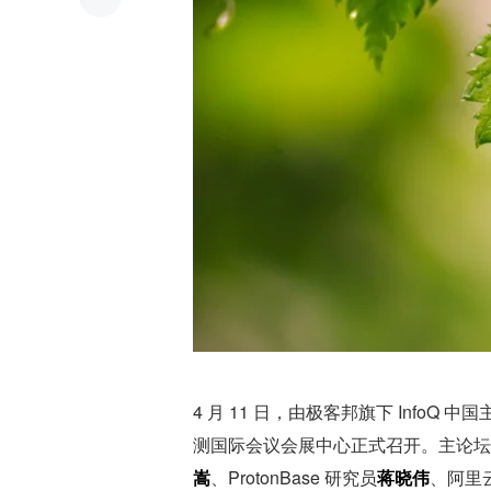
4 月 11 日，由极客邦旗下 InfoQ
测国际会议会展中心正式召开。主论坛压
嵩
、ProtonBase 研究员
蒋晓伟
、阿里