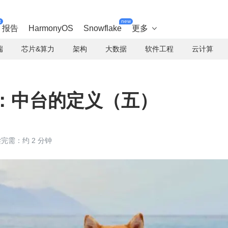
t
new
报告
HarmonyOS
Snowflake
更多

端
芯片&算力
架构
大数据
软件工程
云计算
3：中台的定义（五）
完需：约 2 分钟