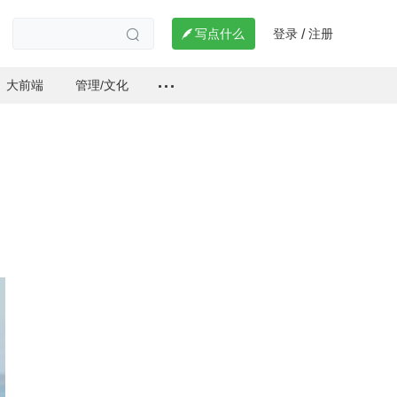
登录
注册

写点什么
/

大前端
管理/文化