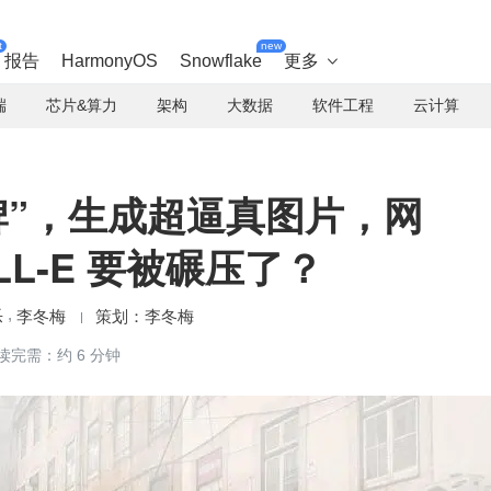
t
new
报告
HarmonyOS
Snowflake
更多

端
芯片&算力
架构
大数据
软件工程
云计算
王牌”，生成超逼真图片，网
ALL-E 要被碾压了？
乐
李冬梅
李冬梅
读完需：约 6 分钟