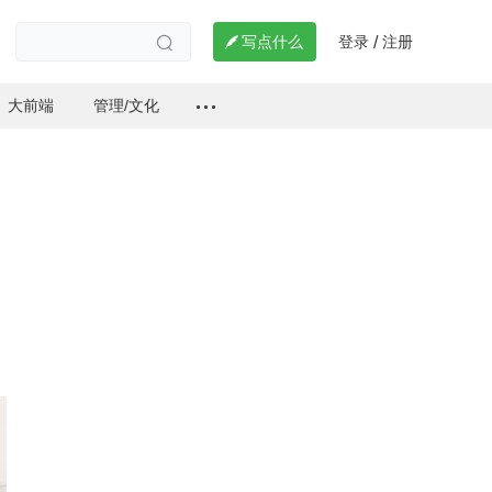
登录
注册

写点什么
/

大前端
管理/文化