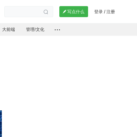
登录
注册

写点什么
/

大前端
管理/文化