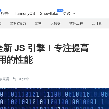
t
new
报告
HarmonyOS
Snowflake
更多

端
芯片&算力
架构
大数据
软件工程
云计算
布全新 JS 引擎！专注提高
 应用的性能
读完需：约 10 分钟