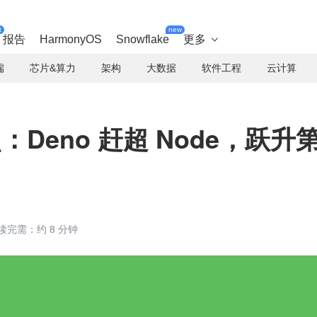
t
new
报告
HarmonyOS
Snowflake
更多

端
芯片&算力
架构
大数据
软件工程
云计算
点：Deno 赶超 Node，跃升
读完需：约 8 分钟