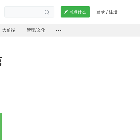
登录
注册

写点什么
/

大前端
管理/文化
第