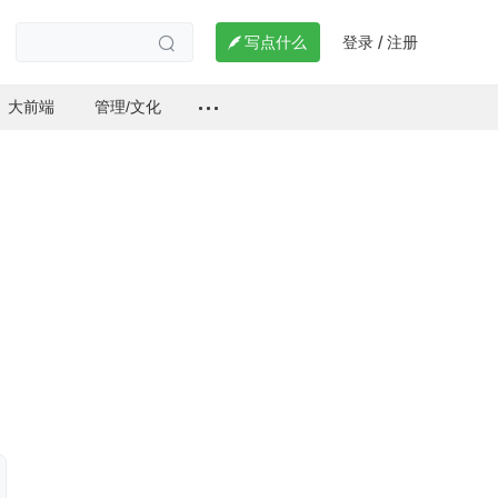
登录
注册

写点什么
/

大前端
管理/文化