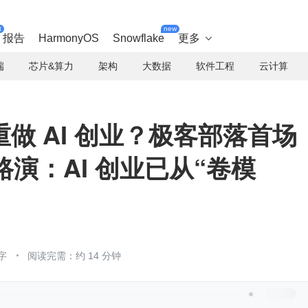
t
new
报告
HarmonyOS
Snowflake
更多

端
芯片&算力
架构
大数据
软件工程
云计算
重做 AI 创业？极客部落首场
目路演：AI 创业已从“卷模
字
阅读完需：约 14 分钟