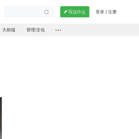
登录
注册

写点什么
/

大前端
管理/文化