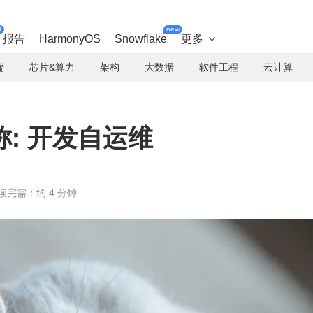
t
new
报告
HarmonyOS
Snowflake
更多

端
芯片&算力
架构
大数据
软件工程
云计算
名称: 开发自运维
读完需：约 4 分钟