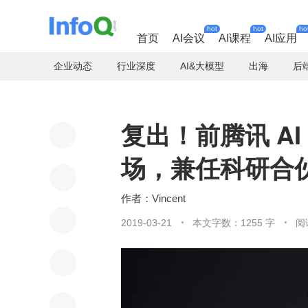
hot
hot
ho
首页
AI会议
AI课程
AI应用
企业动态
行业深度
AI&大模型
出海
后
复出！前腾讯 AI
场，兼任科研合
Vincent
2019-03-21
本文字数：1255 字
阅