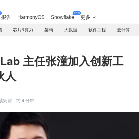
t
new
报告
HarmonyOS
Snowflake
更多

端
芯片&算力
架构
大数据
软件工程
云计算
 Lab 主任张潼加入创新工
伙人
读完需：约 4 分钟