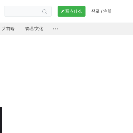
登录
注册

写点什么
/

大前端
管理/文化