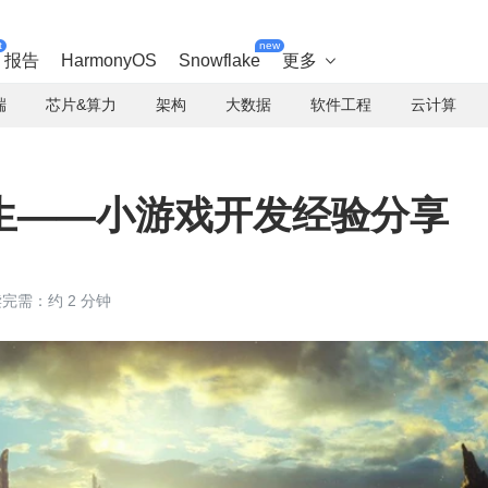
t
new
报告
HarmonyOS
Snowflake
更多

端
芯片&算力
架构
大数据
软件工程
云计算
生——小游戏开发经验分享
完需：约 2 分钟