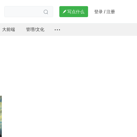
登录
注册

写点什么
/

大前端
管理/文化