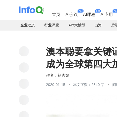
hot
hot
ho
首页
AI会议
AI课程
AI应用
企业动态
行业深度
AI&大模型
出海
后
澳本聪要拿关键证
成为全球第四大
褚杏娟
2020-01-15
本文字数：2540 字
阅