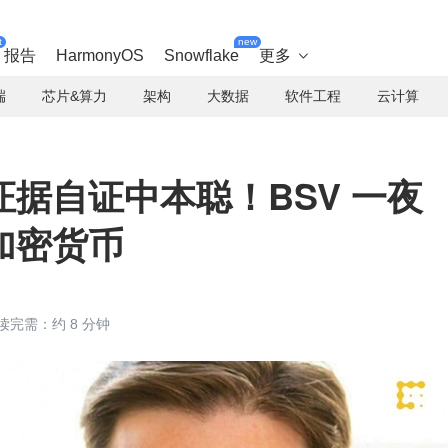
t
new
报告
HarmonyOS
Snowflake
更多

端
芯片&算力
架构
大数据
软件工程
云计算
据自证中本聪！BSV 一夜
加密货币
读完需：约 8 分钟