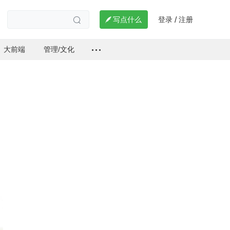
登录
注册

写点什么
/

大前端
管理/文化