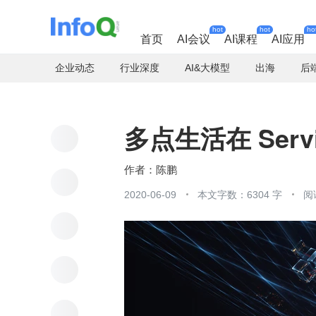
hot
hot
ho
首页
AI会议
AI课程
AI应用
企业动态
行业深度
AI&大模型
出海
后
多点生活在 Serv
陈鹏
2020-06-09
本文字数：6304 字
阅