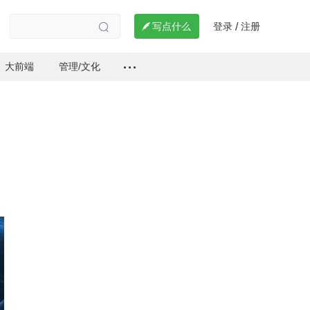
登录
注册

写点什么
/

大前端
管理/文化