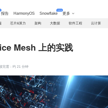
t
new
报告
HarmonyOS
Snowflake
更多

端
芯片&算力
架构
大数据
软件工程
云计算
ice Mesh 上的实践
读完需：约 21 分钟