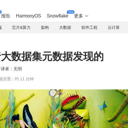
t
new
报告
HarmonyOS
Snowflake
更多

端
芯片&算力
架构
大数据
软件工程
云计算
进行大数据集元数据发现的
无明
读完需：约 11 分钟