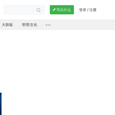
登录
注册

写点什么
/

大前端
管理/文化