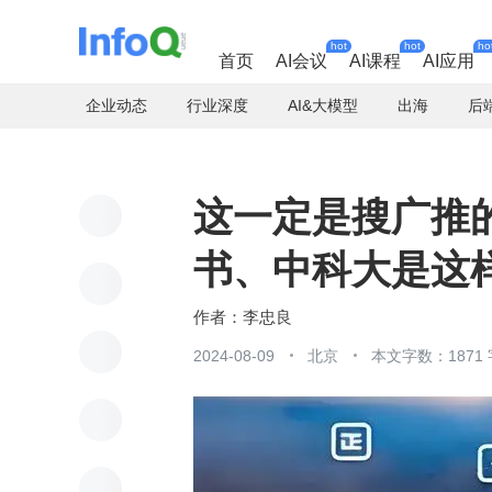
hot
hot
ho
首页
AI会议
AI课程
AI应用
企业动态
行业深度
AI&大模型
出海
后
这一定是搜广推
书、中科大是这样探
李忠良
2024-08-09
北京
本文字数：1871 