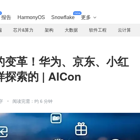
t
new
报告
HarmonyOS
Snowflake
更多

端
芯片&算力
架构
大数据
软件工程
云计算
的变革！华为、京东、小红
索的 | AICon
字
阅读完需：约 6 分钟