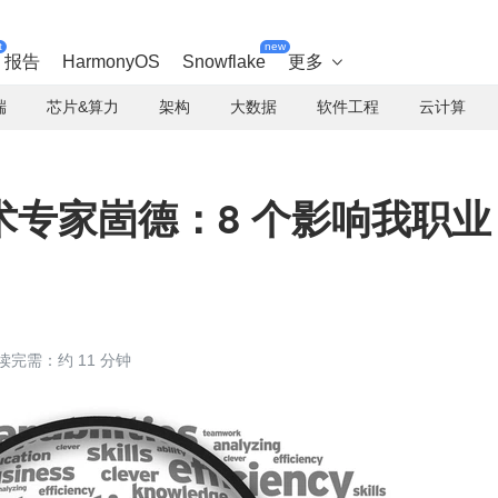
t
new
报告
HarmonyOS
Snowflake
更多

端
芯片&算力
架构
大数据
软件工程
云计算
专家崮德：8 个影响我职业
读完需：约 11 分钟