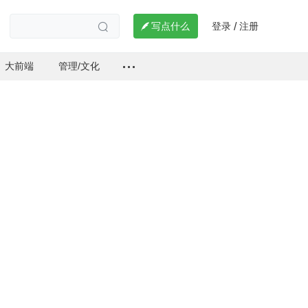
登录
注册

写点什么
/

大前端
管理/文化