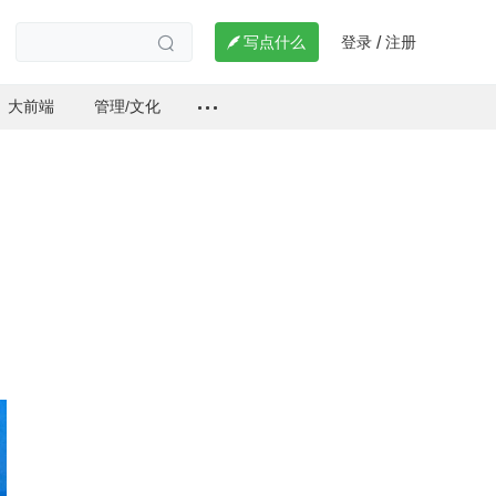
登录
注册

写点什么
/

大前端
管理/文化