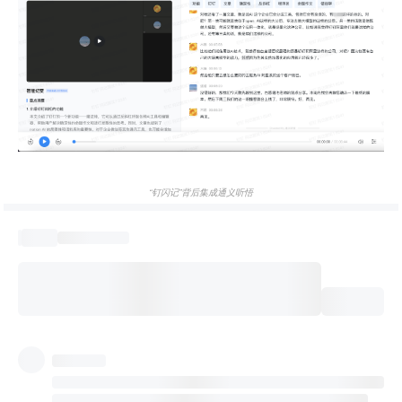
“钉闪记”背后集成通义听悟