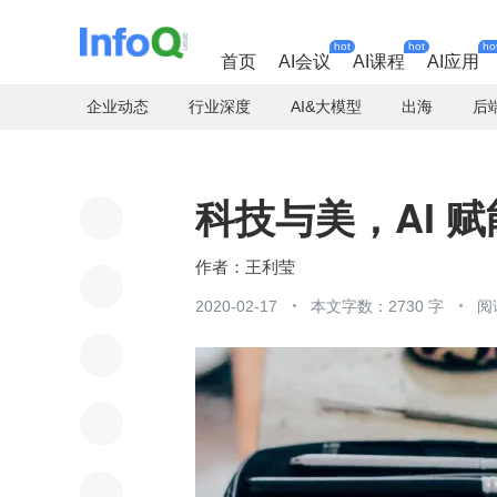
hot
hot
ho
首页
AI会议
AI课程
AI应用
企业动态
行业深度
AI&大模型
出海
后
科技与美，AI 
王利莹
2020-02-17
本文字数：2730 字
阅