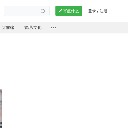
登录
注册

写点什么
/

大前端
管理/文化