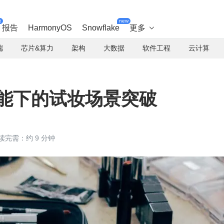
t
new
报告
HarmonyOS
Snowflake
更多

端
芯片&算力
架构
大数据
软件工程
云计算
赋能下的试妆场景突破
读完需：约 9 分钟