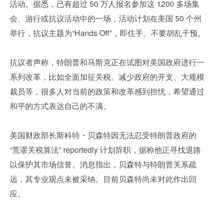
活动。据悉，已有超过 50 万人报名参加这 1200 多场集
会、游行或抗议活动中的一场，活动计划在美国 50 个州
举行，抗议主题为“Hands Off”，即住手、不要胡乱干预。
抗议者声称，特朗普和马斯克正在试图对美国政府进行一
系列改革，比如全面加征关税、减少政府的开支、大规模
裁员等，很多人对当前的政策和改革感到担忧，希望通过
和平的方式表达自己的不满。
美国财政部长斯科特・贝森特因无法忍受特朗普政府的 
“荒谬关税算法” reportedly 计划辞职，据称他正寻找退路
以保护其市场信誉。消息指出，贝森特与特朗普关系疏
远，其专业观点未被采纳。目前贝森特尚未对此作出回
应。