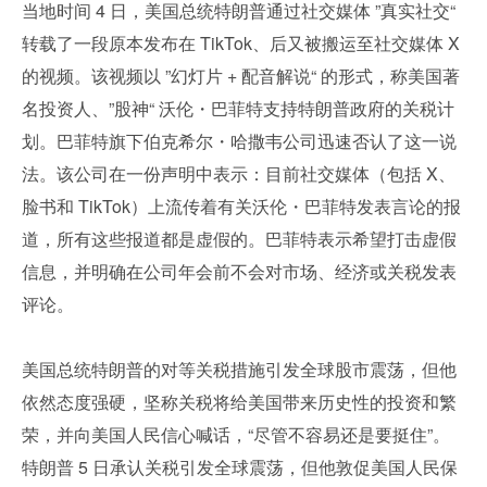
当地时间 4 日，美国总统特朗普通过社交媒体 ”真实社交“ 
转载了一段原本发布在 TikTok、后又被搬运至社交媒体 X 
的视频。该视频以 ”幻灯片 + 配音解说“ 的形式，称美国著
名投资人、”股神“ 沃伦・巴菲特支持特朗普政府的关税计
划。巴菲特旗下伯克希尔・哈撒韦公司迅速否认了这一说
法。该公司在一份声明中表示：目前社交媒体（包括 X、
脸书和 TikTok）上流传着有关沃伦・巴菲特发表言论的报
道，所有这些报道都是虚假的。巴菲特表示希望打击虚假
信息，并明确在公司年会前不会对市场、经济或关税发表
评论。
美国总统特朗普的对等关税措施引发全球股市震荡，但他
依然态度强硬，坚称关税将给美国带来历史性的投资和繁
荣，并向美国人民信心喊话，“尽管不容易还是要挺住”。
特朗普 5 日承认关税引发全球震荡，但他敦促美国人民保