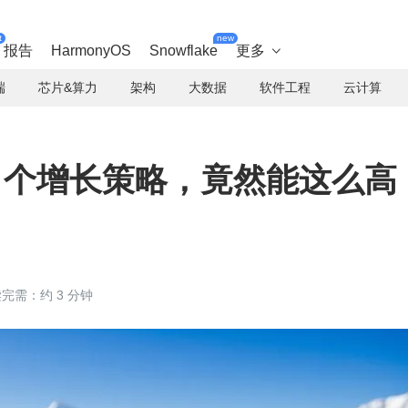
t
new
报告
HarmonyOS
Snowflake
更多

端
芯片&算力
架构
大数据
软件工程
云计算
0 个增长策略，竟然能这么高
完需：约 3 分钟