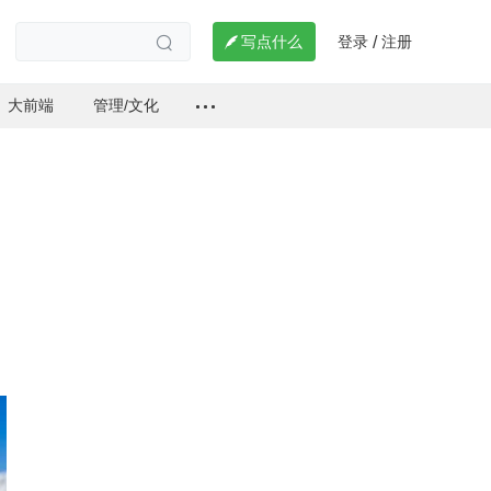
登录
注册

写点什么
/

大前端
管理/文化